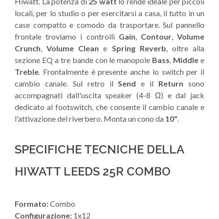
Hiwatt. La potenza di
25 watt
lo rende ideale per piccoli
locali, per lo studio o per esercitarsi a casa, il tutto in un
case compatto e comodo da trasportare. Sul pannello
frontale troviamo i controlli
Gain
,
Contour
,
Volume
Crunch
,
Volume Clean
e
Spring Reverb
, oltre alla
sezione EQ a tre bande con le manopole
Bass
,
Middle
e
Treble
. Frontalmente è presente anche lo switch per il
cambio canale. Sul retro il
Send
e il
Return
sono
accompagnati dall'uscita speaker (4-8 Ω) e dal jack
dedicato al footswitch, che consente il cambio canale e
l'attivazione del riverbero. Monta un cono da
10"
.
SPECIFICHE TECNICHE DELLA
HIWATT LEEDS 25R COMBO
Formato:
Combo
Configurazione:
1x12