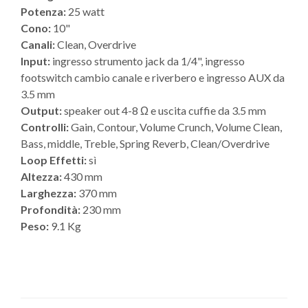
Potenza:
25 watt
Cono:
10"
Canali:
Clean, Overdrive
Input:
ingresso strumento jack da 1/4", ingresso
footswitch cambio canale e riverbero e ingresso AUX da
3.5 mm
Output:
speaker out 4-8 Ω e uscita cuffie da 3.5 mm
Controlli:
Gain, Contour, Volume Crunch, Volume Clean,
Bass, middle, Treble, Spring Reverb, Clean/Overdrive
Loop Effetti:
sì
Altezza:
430 mm
Larghezza:
370 mm
Profondità:
230 mm
Peso:
9.1 Kg