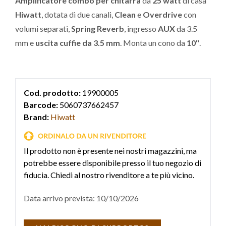
Amplificatore combo per chitarra
da
25 watt
di casa
Hiwatt
, dotata di due canali,
Clean
e
Overdrive
con
volumi separati,
Spring Reverb
, ingresso
AUX
da 3.5
mm e
uscita cuffie da 3.5 mm
. Monta un cono da
10"
.
Cod. prodotto:
19900005
Barcode:
5060737662457
Brand:
Hiwatt
Il prodotto non è presente nei nostri magazzini, ma
potrebbe essere disponibile presso il tuo negozio di
fiducia. Chiedi al nostro rivenditore a te più vicino.
Data arrivo prevista: 10/10/2026