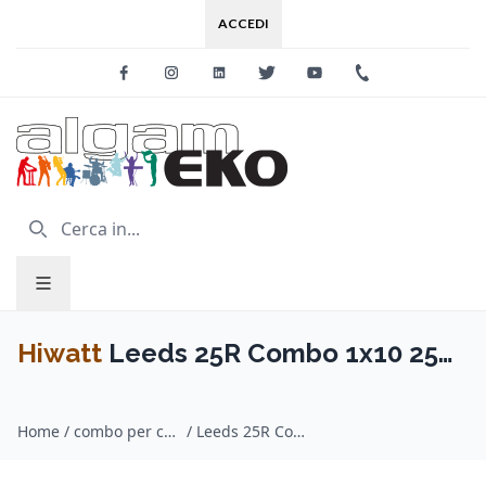
ACCEDI
Facebook
Instagram
Linkedin
Twitter
Youtube
+39 0733 227
Hiwatt
Leeds 25R Combo 1x10 25
W
Home
/
combo per chitarra / Hiwatt
/
Leeds 25R Combo 1x10 25 W