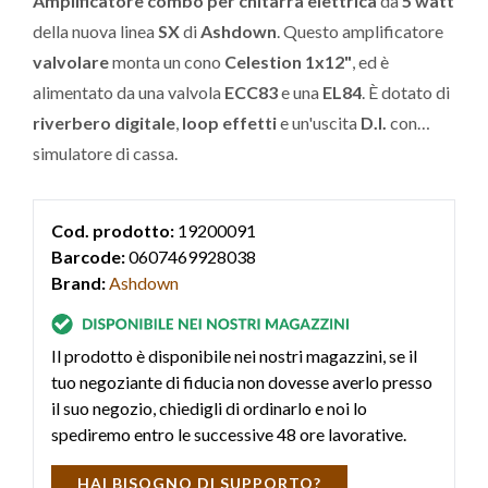
Amplificatore combo per chitarra elettrica
da
5 watt
della nuova linea
SX
di
Ashdown
. Questo amplificatore
valvolare
monta un cono
Celestion 1x12"
, ed è
alimentato da una valvola
ECC83
e una
EL84
. È dotato di
riverbero digitale
,
loop effetti
e un'uscita
D.I.
con
simulatore di cassa.
Cod. prodotto:
19200091
Barcode:
0607469928038
Brand:
Ashdown
Il prodotto è disponibile nei nostri magazzini, se il
tuo negoziante di fiducia non dovesse averlo presso
il suo negozio, chiedigli di ordinarlo e noi lo
spediremo entro le successive 48 ore lavorative.
HAI BISOGNO DI SUPPORTO?