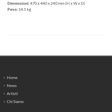
Dimensioni:
470 x 440 x 240 mm (H x W x D)
Peso:
14.1 kg
Footer
Home
News
Artisti
Chi Siamo