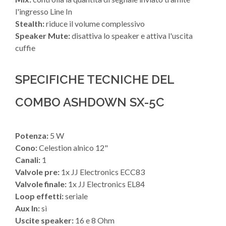
l'ingresso Line In
Stealth:
riduce il volume complessivo
Speaker Mute:
disattiva lo speaker e attiva l'uscita
cuffie
SPECIFICHE TECNICHE DEL
COMBO ASHDOWN SX-5C
Potenza:
5 W
Cono:
Celestion alnico 12"
Canali:
1
Valvole pre:
1x JJ Electronics ECC83
Valvole finale:
1x JJ Electronics EL84
Loop effetti:
seriale
Aux In:
sì
Uscite speaker:
16 e 8 Ohm