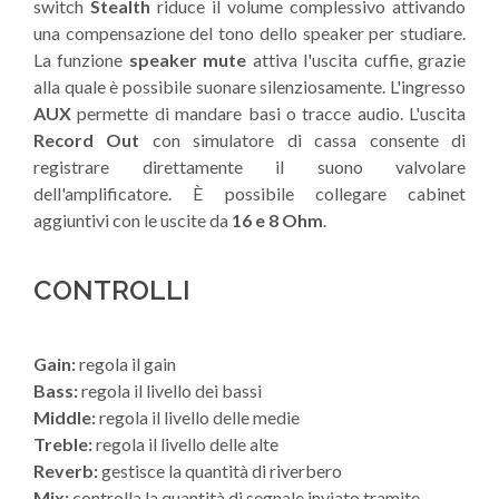
switch
Stealth
riduce il volume complessivo attivando
una compensazione del tono dello speaker per studiare.
La funzione
speaker mute
attiva l'uscita cuffie, grazie
alla quale è possibile suonare silenziosamente. L'ingresso
AUX
permette di mandare basi o tracce audio. L'uscita
Record Out
con simulatore di cassa consente di
registrare direttamente il suono valvolare
dell'amplificatore. È possibile collegare cabinet
aggiuntivi con le uscite da
16 e 8 Ohm
.
CONTROLLI
Gain:
regola il gain
Bass:
regola il livello dei bassi
Middle:
regola il livello delle medie
Treble:
regola il livello delle alte
Reverb:
gestisce la quantità di riverbero
Mix:
controlla la quantità di segnale inviato tramite