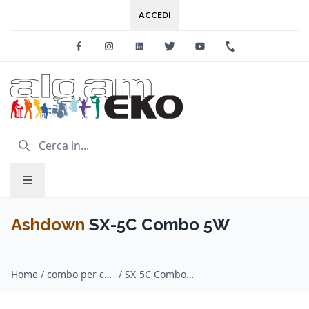
ACCEDI
Facebook
Instagram
Linkedin
Twitter
Youtube
+39 0733 227
Ashdown
SX-5C Combo 5W
Home
/
combo per chitarra / Ashdown
/
SX-5C Combo 5W