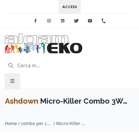
ACCEDI
Facebook
Instagram
Linkedin
Twitter
Youtube
+39 0733 227
Ashdown
Micro-Killer Combo 3W
BT
Home
/
combo per chitarra / Ashdown
/
Micro-Killer Combo 3W BT