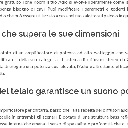
are gratuito Tone Room il tuo Adio si evolve liberamente come la
za senza bisogno di cavi. Puoi modificare i parametri e goderti 
o che può essere utilizzato a casa nel tuo salotto sul palco o in q
 che supera le sue dimensioni
otato di un amplificatore di potenza ad alto wattaggio che 
lificatori della sua categoria. Il sistema di diffusori stereo da 
tà di erogare una potenza così elevata, l'Adio è altrettanto effic
ti.
 del telaio garantisce un suono p
amplificatore per chitarra/basso che l'alta fedeltà dei diffusori aud
eccelle in entrambi gli scenari. È dotato di una struttura bass re
assa interna che emana il senso di spazialità e profondità che ci s