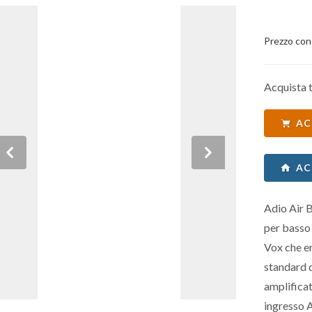
Prezzo con
Acquista t
AC
Previous
Next
AC
Adio Air B
per basso 
Vox che e
standard 
amplificat
ingresso A