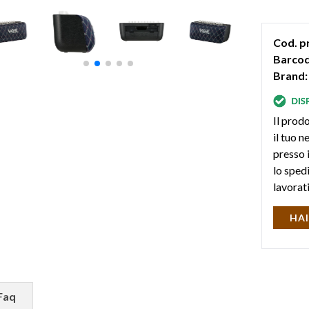
come inter
programmi
Cod. p
editare i 
Barcod
Brand:
Il prodo
il tuo 
presso i
lo sped
lavorat
HAI
Faq