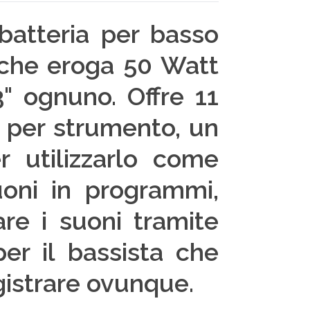
 batteria per basso
x che eroga 50 Watt
" ognuno. Offre 11
so per strumento, un
r utilizzarlo come
suoni in programmi,
are i suoni tramite
er il bassista che
gistrare ovunque.