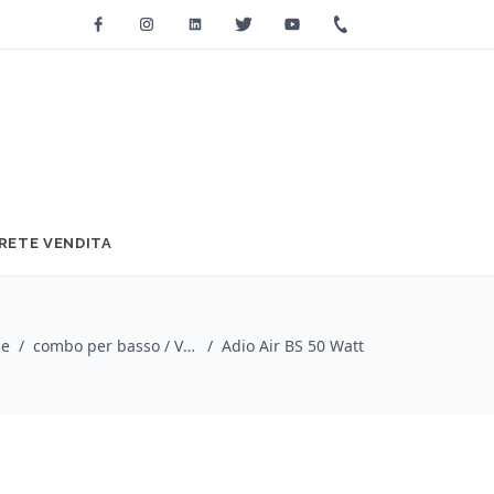
Facebook
Instagram
Linkedin
Twitter
Youtube
+39 0733 2271
RETE VENDITA
e
/
combo per basso / Vox
/
Adio Air BS 50 Watt