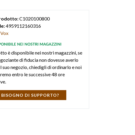
faccia audio, possibilità di salvare i suoni in
, connessione bluetooth e possibilità di
rodotto:
C1020100800
suoni tramite software Tone
e:
4959112160316
Vox
tto è disponibile nei nostri magazzini, se
negoziante di fiducia non dovesse averlo
l suo negozio, chiedigli di ordinarlo e noi
iremo entro le successive 48 ore
ive.
 BISOGNO DI SUPPORTO?