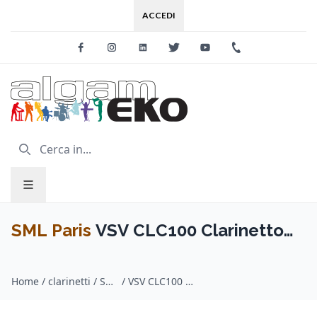
ACCEDI
Facebook
Instagram
Linkedin
Twitter
Youtube
+39 0733 227
SML Paris
VSV CLC100 Clarinetto
PrimeDo Student
Home
/
clarinetti / SML Paris
/
VSV CLC100 Clarinetto PrimeDo Student