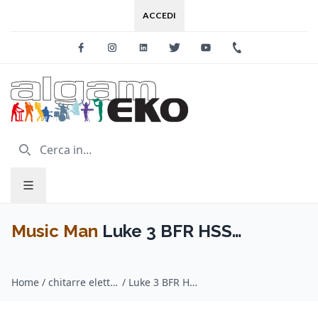
ACCEDI
Facebook
Instagram
Linkedin
Twitter
Youtube
+39 0733 227
Music Man
Luke 3 BFR HSS
Luscious Green Flame Tastiera
Home
/
chitarre elettriche / Music Man
/
Luke 3 BFR HSS Luscious Green Flame Tastiera Palissandro
Palissandro