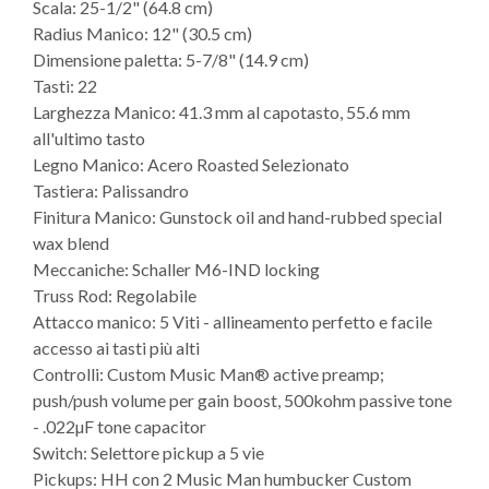
Scala: 25-1/2" (64.8 cm)
Radius Manico: 12" (30.5 cm)
Dimensione paletta: 5-7/8" (14.9 cm)
Tasti: 22
Larghezza Manico: 41.3 mm al capotasto, 55.6 mm
all'ultimo tasto
Legno Manico: Acero Roasted Selezionato
Tastiera: Palissandro
Finitura Manico: Gunstock oil and hand-rubbed special
wax blend
Meccaniche: Schaller M6-IND locking
Truss Rod: Regolabile
Attacco manico: 5 Viti - allineamento perfetto e facile
accesso ai tasti più alti
Controlli: Custom Music Man® active preamp;
push/push volume per gain boost, 500kohm passive tone
- .022µF tone capacitor
Switch: Selettore pickup a 5 vie
Pickups: HH con 2 Music Man humbucker Custom