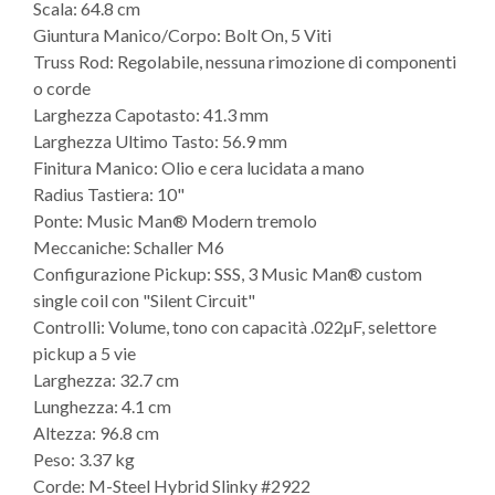
Scala: 64.8 cm
Giuntura Manico/Corpo: Bolt On, 5 Viti
Truss Rod: Regolabile, nessuna rimozione di componenti
o corde
Larghezza Capotasto: 41.3 mm
Larghezza Ultimo Tasto: 56.9 mm
Finitura Manico: Olio e cera lucidata a mano
Radius Tastiera: 10"
Ponte: Music Man® Modern tremolo
Meccaniche: Schaller M6
Configurazione Pickup: SSS, 3 Music Man® custom
single coil con "Silent Circuit"
Controlli: Volume, tono con capacità .022µF, selettore
pickup a 5 vie
Larghezza: 32.7 cm
Lunghezza: 4.1 cm
Altezza: 96.8 cm
Peso: 3.37 kg
Corde: M-Steel Hybrid Slinky #2922