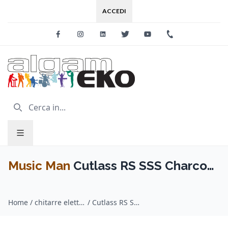
ACCEDI
Facebook
Instagram
Linkedin
Twitter
Youtube
+39 0733 227
Music Man
Cutlass RS SSS Charcoal
Sparkle Tastiera Palissandro
Home
/
chitarre elettriche / Music Man
/
Cutlass RS SSS Charcoal Sparkle Tastiera Palissandro