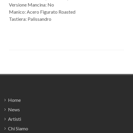
Versione Mancina: No
Manico: Acero Figurato Roasted
Tastiera: Palissandro
Footer
Home
News
Artisti
Chi Siamo