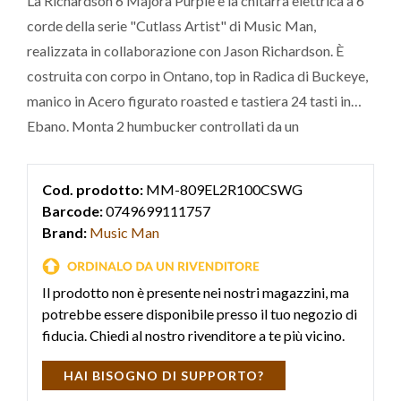
La Richardson 6 Majora Purple è la chitarra elettrica a 6
corde della serie "Cutlass Artist" di Music Man,
realizzata in collaborazione con Jason Richardson. È
costruita con corpo in Ontano, top in Radica di Buckeye,
manico in Acero figurato roasted e tastiera 24 tasti in
Ebano. Monta 2 humbucker controllati da un
preamplificatore attivo Music Man, controllo del
Volume con push/push per il boost, tono con push/push
Cod. prodotto:
MM-809EL2R100CSWG
per lo split dei pickup e selettore a 3 vie.
Barcode:
0749699111757
Brand:
Music Man
Il prodotto non è presente nei nostri magazzini, ma
potrebbe essere disponibile presso il tuo negozio di
fiducia. Chiedi al nostro rivenditore a te più vicino.
HAI BISOGNO DI SUPPORTO?