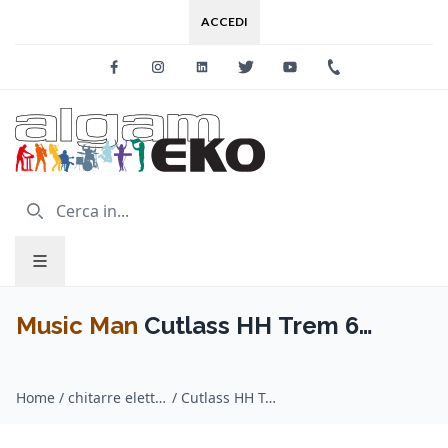
ACCEDI
Facebook
Instagram
Linkedin
Twitter
Youtube
+39 0733 227
Music Man
Cutlass HH Trem 6
Richardson Purple
Home
/
chitarre elettriche / Music Man
/
Cutlass HH Trem 6 Richardson Purple