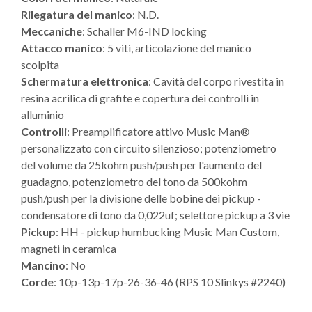
Rilegatura del manico
: N.D.
Meccaniche
: Schaller M6-IND locking
Attacco manico
: 5 viti, articolazione del manico
scolpita
Schermatura elettronica
: Cavità del corpo rivestita in
resina acrilica di grafite e copertura dei controlli in
alluminio
Controlli
: Preamplificatore attivo Music Man®
personalizzato con circuito silenzioso; potenziometro
del volume da 25kohm push/push per l'aumento del
guadagno, potenziometro del tono da 500kohm
push/push per la divisione delle bobine dei pickup -
condensatore di tono da 0,022uf; selettore pickup a 3 vie
Pickup
: HH - pickup humbucking Music Man Custom,
magneti in ceramica
Mancino
: No
Corde
: 10p-13p-17p-26-36-46 (RPS 10 Slinkys #2240)