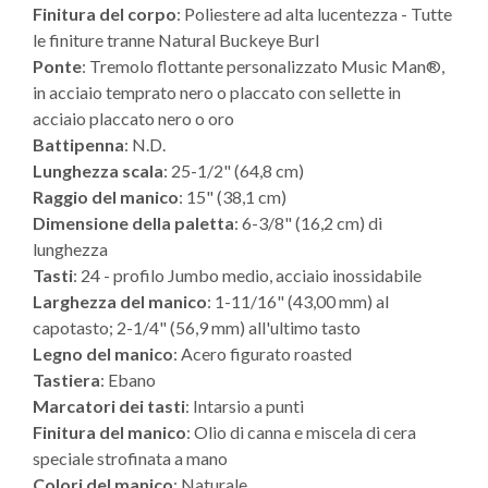
Finitura del corpo
: Poliestere ad alta lucentezza - Tutte
le finiture tranne Natural Buckeye Burl
Ponte
: Tremolo flottante personalizzato Music Man®,
in acciaio temprato nero o placcato con sellette in
acciaio placcato nero o oro
Battipenna
: N.D.
Lunghezza scala
: 25-1/2" (64,8 cm)
Raggio del manico
: 15" (38,1 cm)
Dimensione della paletta
: 6-3/8" (16,2 cm) di
lunghezza
Tasti
: 24 - profilo Jumbo medio, acciaio inossidabile
Larghezza del manico
: 1-11/16" (43,00 mm) al
capotasto; 2-1/4" (56,9 mm) all'ultimo tasto
Legno del manico
: Acero figurato roasted
Tastiera
: Ebano
Marcatori dei tasti
: Intarsio a punti
Finitura del manico
: Olio di canna e miscela di cera
speciale strofinata a mano
Colori del manico
: Naturale