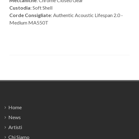
Meccaniche
: Chrome Closed Gear
Custodia
: Soft Shell
Corde Consigliate
: Authentic Acoustic Lifespan 2.0 -
Medium MA550T
Footer
Home
News
Artisti
Chi Siamo