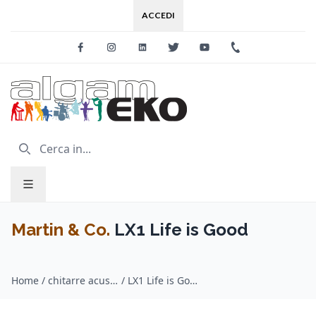
ACCEDI
Facebook
Instagram
Linkedin
Twitter
Youtube
+39 0733 227
Martin & Co.
LX1 Life is Good
Home
/
chitarre acustiche / Martin & Co.
/
LX1 Life is Good