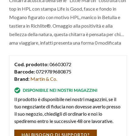
Chitarra acustica della serie "Little Martin" costruita con
top in HPL con stampa Life is Good, fasce e fondo in
Mogano figurato con motivo HPL, manico in Betulla e
tastiera in Richlite®. Omaggio alla positività e alla
bellezza della natura, questa chitarra è pensata per chi
ama viaggiare, infatti presenta una forma 0 modificata
ed è fornita di gigbag per un trasporto sicuro.
Cod. prodotto:
06603072
Barcode:
0729789680875
Brand:
Martin & Co.
Il prodotto è disponibile nei nostri magazzini, se il
tuo negoziante di fiducia non dovesse averlo presso
il suo negozio, chiedigli di ordinarlo e noi lo
spediremo entro le successive 48 ore lavorative.
HAI BISOGNO DI SUPPORTO?