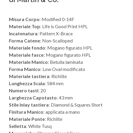
Misura Corpo
: Modified 0-14F
Materiale Top
: Life is Good Print HPL
Incatenatura
: Pattern X-Brace
Forma Catene
: Non-Scalloped
Materiale fondo
: Mogano figurato HPL
Materiale fasce
: Mogano figurato HPL
Materiale Manico
: Betulla laminata
Forma Manico
: Low Oval modificato
Materiale tastiera
: Richlite
Lunghezza Scala
: 584 mm
Numero tasti
: 20
Larghezza Capotasto
: 43 mm
Stile Inlay tastiera
: Diamond & Squares Short
Finitura Manico
: applicata a mano
Materiale Ponte
: Richlite
Selletta
: White Tusq