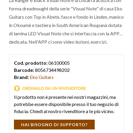
La Ranger 6 Black Visual Note è la chitarra acustica con
forma dreadnought della serie "Visual Note" di casa Eko
Guitars con Top in Abete, fasce e fondo in Linden, manico
in Okoumè e tastiera in South American Roupanà dotata
di lamina LED Visual Note che si interfaccia con la APP
dedicata. Nell'APP ci sono video lezioni, esercizi,
accordatore, scale e arpeggi che vengono trasferiti in
tempo reale direttamente sui LED della tastiera per
Cod. prodotto:
06100005
guidare l'utente n
Barcode:
8056734498202
Brand:
Eko Guitars
Il prodotto non è presente nei nostri magazzini, ma
potrebbe essere disponibile presso il tuo negozio di
fiducia. Chiedi al nostro rivenditore a te più vicino.
HAI BISOGNO DI SUPPORTO?