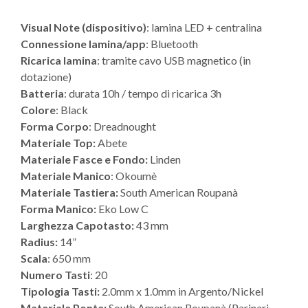
Visual Note (dispositivo)
: lamina LED + centralina
Connessione lamina/app
: Bluetooth
Ricarica lamina
: tramite cavo USB magnetico (in
dotazione)
Batteria
: durata 10h / tempo di ricarica 3h
Colore
: Black
Forma Corpo
: Dreadnought
Materiale Top:
Abete
Materiale Fasce e Fondo:
Linden
Materiale Manico
: Okoumè
Materiale Tastiera:
South American Roupanà
Forma Manico:
Eko Low C
Larghezza Capotasto:
43 mm
Radius:
14”
Scala
: 650 mm
Numero Tasti
: 20
Tipologia Tasti:
2.0mm x 1.0mm in Argento/Nickel
Materiale Ponte:
South American Roupanà (Parinari