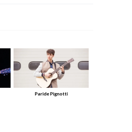
Paride Pignotti
Lorenzo 