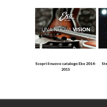
Scopri il nuovo catalogo Eko 2014-
St
2015
Footer