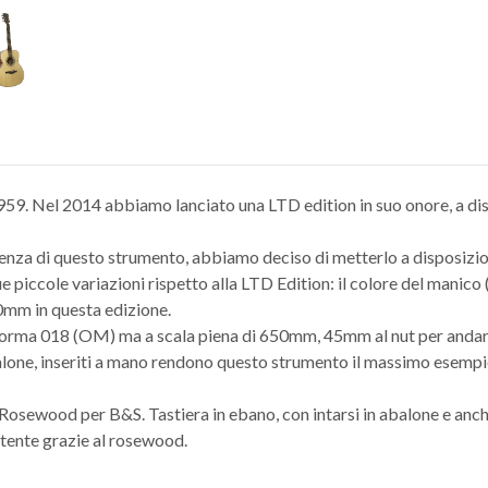
 1959. Nel 2014 abbiamo lanciato una LTD edition in suo onore, a dis
ellenza di questo strumento, abbiamo deciso di metterlo a disposizio
ue piccole variazioni rispetto alla LTD Edition: il colore del manic
0mm in questa edizione.
 forma 018 (OM) ma a scala piena di 650mm, 45mm al nut per andare
Abalone, inseriti a mano rendono questo strumento il massimo esempio 
 Rosewood per B&S. Tastiera in ebano, con intarsi in abalone e anche
otente grazie al rosewood.