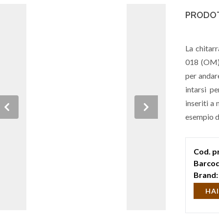
PRODOT
La chitar
018 (OM)
per andare
intarsi p
inseriti 
Previous
Next
esempio di
Cod. p
Barcod
Brand:
HAI