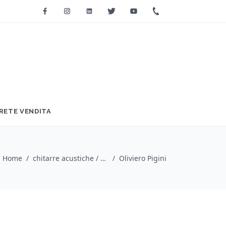
Facebook
Instagram
Linkedin
Twitter
Youtube
+39 0733 2271
RETE VENDITA
Home
/
chitarre acustiche / Eko Guitars
/
Oliviero Pigini