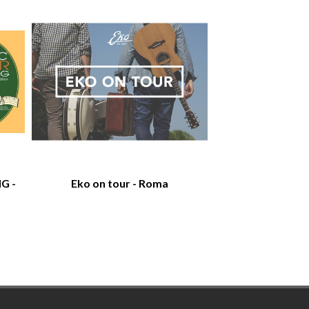
G -
Eko on tour - Roma
Stef Burns Leagu
201