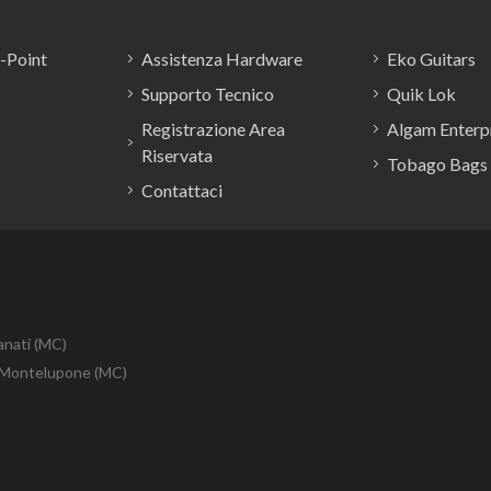
E-Point
Assistenza Hardware
Eko Guitars
Supporto Tecnico
Quik Lok
Registrazione Area
Algam Enterpr
Riservata
Tobago Bags
Contattaci
anati (MC)
10 Montelupone (MC)