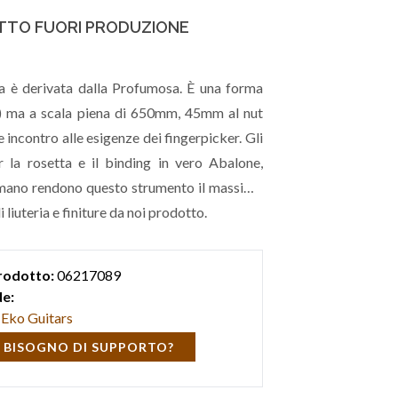
TO FUORI PRODUZIONE
ra è derivata dalla Profumosa. È una forma
 ma a scala piena di 650mm, 45mm al nut
 incontro alle esigenze dei fingerpicker. Gli
er la rosetta e il binding in vero Abalone,
a mano rendono questo strumento il massimo
 liuteria e finiture da noi prodotto.
rodotto:
06217089
e:
Eko Guitars
 BISOGNO DI SUPPORTO?