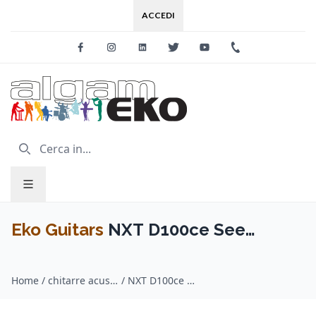
ACCEDI
Facebook
Instagram
Linkedin
Twitter
Youtube
+39 0733 227
Eko Guitars
NXT D100ce See
Through Blue
Home
/
chitarre acustiche / Eko Guitars
/
NXT D100ce See Through Blue