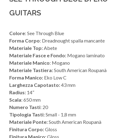
GUITARS
Colore
: See Through Blue
Forma Corpo
: Dreadnought spalla mancante
Materiale Top:
Abete
Materiale Fasce e Fondo:
Mogano laminato
Materiale Manico
: Mogano
Materiale Tastiera:
South American Roupanà
Forma Manico:
Eko Low C
Larghezza Capotasto:
43 mm
Radius:
14”
Scala
: 650 mm
Numero Tasti
: 20
Tipologia Tasti:
Small - 1,8 mm
Materiale Ponte:
South American Roupanà
Finitura Corpo:
Gloss
Finitura Manico:
Gloss