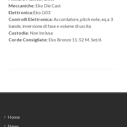
Meccaniche:
Eko Die Cast
Elettronica:
Eko G03
Controlli Elettronica:
Accordatore, pitch note, eq a 3
bande, inversione di fase e volume di uscita
Custodia
: Non Inclusa
Corde Consigliate:
Eko Bronze 11-52 M. Set/6
Footer
Home
News