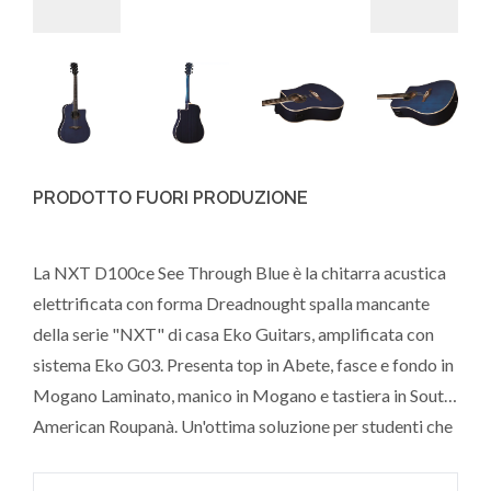
PRODOTTO FUORI PRODUZIONE
La NXT D100ce See Through Blue è la chitarra acustica
elettrificata con forma Dreadnought spalla mancante
della serie "NXT" di casa Eko Guitars, amplificata con
sistema Eko G03. Presenta top in Abete, fasce e fondo in
Mogano Laminato, manico in Mogano e tastiera in South
American Roupanà. Un'ottima soluzione per studenti che
cercano uno strumento affidabile, confortevole da
suonare, con un suono equilibrato, utilizzabile anche sul