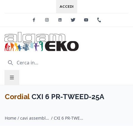
ACCEDI
Facebook
Instagram
Linkedin
Twitter
Youtube
+39 0733 227
Cordial
CXI 6 PR-TWEED-25A
Home
/
cavi assemblati per strumenti musicali / Cordial
/
CXI 6 PR-TWEED-25A