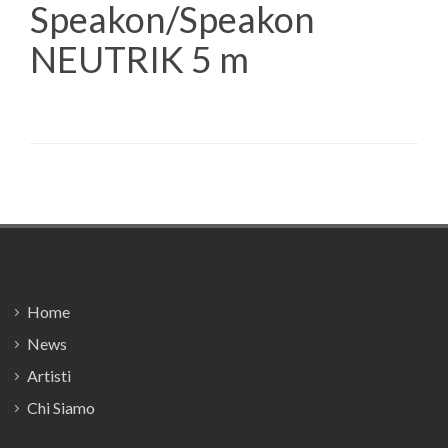
Speakon/Speakon
NEUTRIK 5 m
Footer
Home
News
Artisti
Chi Siamo