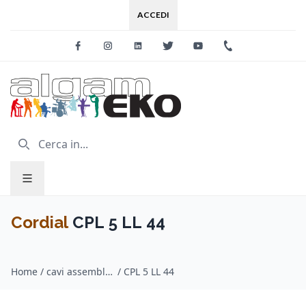
ACCEDI
Facebook
Instagram
Linkedin
Twitter
Youtube
+39 0733 227
Cordial
CPL 5 LL 44
Home
/
cavi assemblati speaker / Cordial
/
CPL 5 LL 44