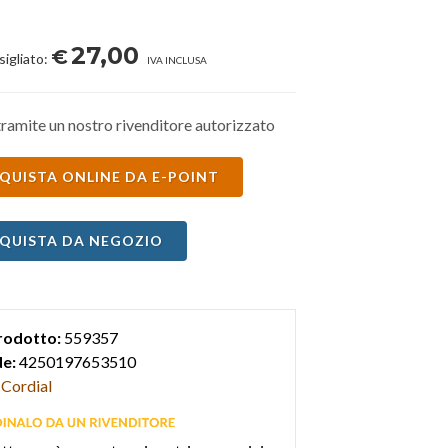
27,00
€
sigliato:
IVA INCLUSA
ramite un nostro rivenditore autorizzato
QUISTA ONLINE DA E-POINT
QUISTA DA NEGOZIO
rodotto:
559357
e:
4250197653510
Cordial