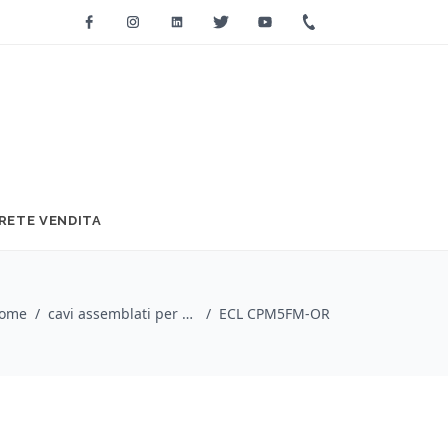
Facebook
Instagram
Linkedin
Twitter
Youtube
+39 0733 2271
RETE VENDITA
ome
/
cavi assemblati per microfono / Cordial
/
ECL CPM5FM-OR