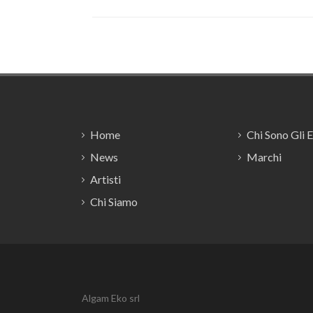
Footer
Home
Chi Sono Gli 
News
Marchi
Artisti
Chi Siamo
Algam Eko srl