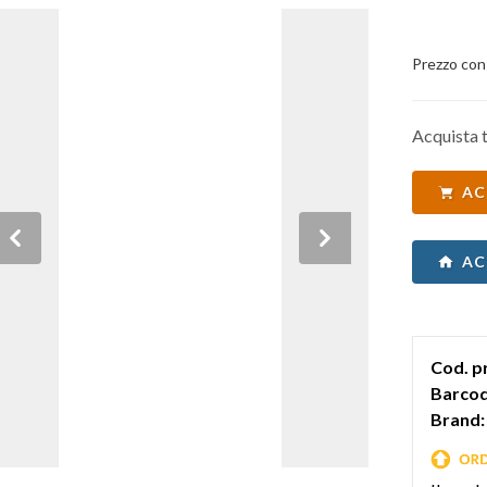
Prezzo con
Acquista t
AC
Previous
Next
AC
Cod. p
Barcod
Brand: