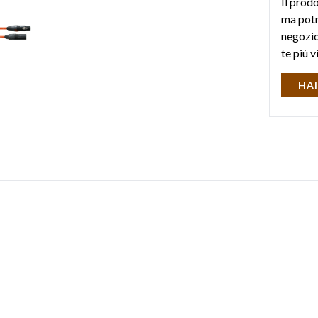
Il prod
ma potr
negozio 
te più v
HAI