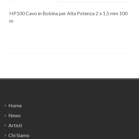
HP100 Cavo in Bobina per Alta Potenza 2 x 1,5 mm 100
m
Footer
Home
News
Artisti
Chi Siamo