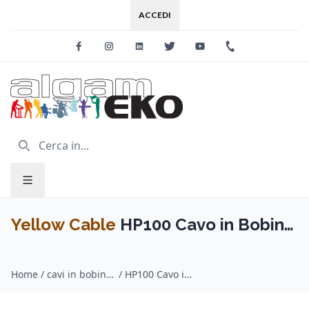
ACCEDI
Facebook
Instagram
Linkedin
Twitter
Youtube
+39 0733 227
Yellow Cable
HP100 Cavo in Bobina
per Alta Potenza 2 x 1,5 mm 100 m
Home
/
cavi in bobina speaker / Yellow Cable
/
HP100 Cavo in Bobina per Alta Potenza 2 x 1,5 mm 100 m