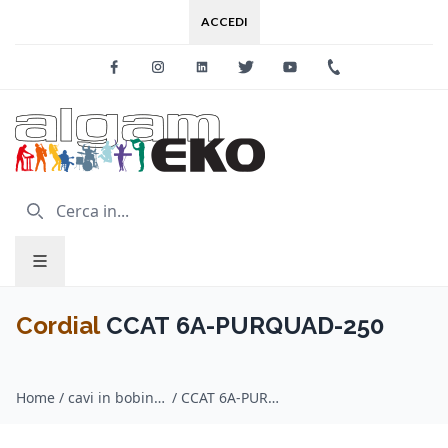
ACCEDI
Facebook
Instagram
Linkedin
Twitter
Youtube
+39 0733 227
Cordial
CCAT 6A-PURQUAD-250
Home
/
cavi in bobina digitali / Cordial
/
CCAT 6A-PURQUAD-250