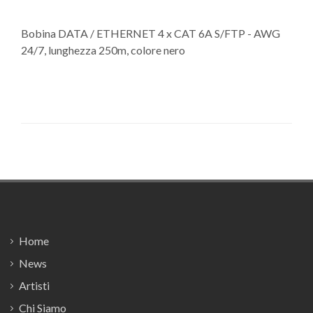
Bobina DATA / ETHERNET 4 x CAT 6A S/FTP - AWG
24/7, lunghezza 250m, colore nero
Footer
Home
News
Artisti
Chi Siamo