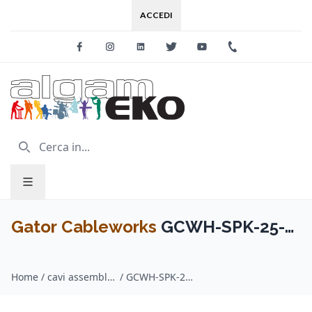
ACCEDI
Facebook
Instagram
Linkedin
Twitter
Youtube
+39 0733 227
Gator Cableworks
GCWH-SPK-25-
1TL Cavo speaker jack TS
Home
/
cavi assemblati speaker / Gator Cableworks
/
GCWH-SPK-25-1TL Cavo speaker jack TS dritto/speakon 7.6 m Serie Headliner
dritto/speakon 7.6 m Serie