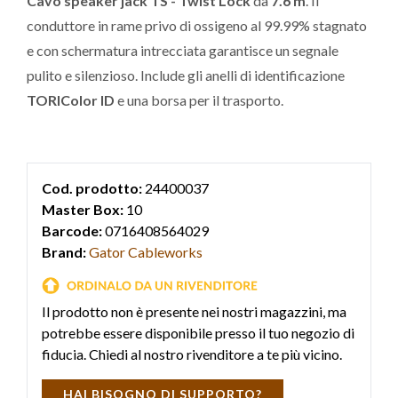
Cavo speaker jack TS - Twist Lock
da
7.6 m
. Il
conduttore in rame privo di ossigeno al 99.99% stagnato
e con schermatura intrecciata garantisce un segnale
pulito e silenzioso. Include gli anelli di identificazione
TORIColor ID
e una borsa per il trasporto.
Cod. prodotto:
24400037
Master Box:
10
Barcode:
0716408564029
Brand:
Gator Cableworks
Il prodotto non è presente nei nostri magazzini, ma
potrebbe essere disponibile presso il tuo negozio di
fiducia. Chiedi al nostro rivenditore a te più vicino.
HAI BISOGNO DI SUPPORTO?