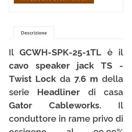
Descrizione
Il
GCWH-SPK-25-1TL
è il
cavo speaker jack TS -
Twist Lock
da
7.6 m
della
serie
Headliner
di casa
Gator Cableworks
. Il
conduttore in rame privo di
ossigeno al 99.99%