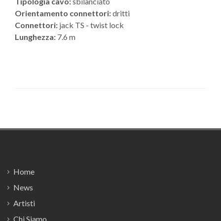
Tipologia cavo:
sbilanciato
Orientamento connettori:
dritti
Connettori:
jack TS - twist lock
Lunghezza:
7.6 m
Footer
Home
News
Artisti
Chi Siamo