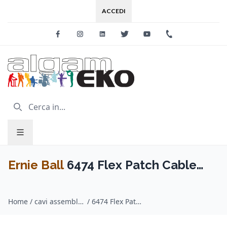
ACCEDI
Facebook
Instagram
Linkedin
Twitter
Youtube
+39 0733 227
Ernie Ball
6474 Flex Patch Cable
Glow in Dark 7.62 cm 3pk
Home
/
cavi assemblati per strumenti musicali / Ernie Ball
/
6474 Flex Patch Cable Glow in Dark 7.62 cm 3pk