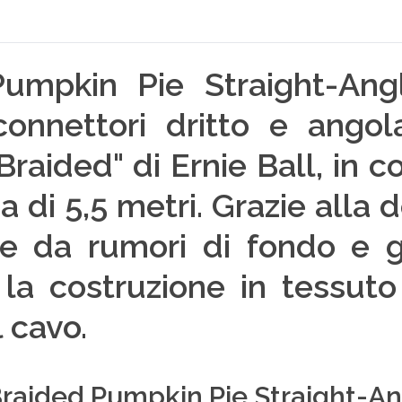
Pumpkin Pie Straight-Ang
onnettori dritto e angola
Braided" di Ernie Ball, in
a di 5,5 metri. Grazie alla
le da rumori di fondo e 
la costruzione in tessuto 
l cavo.
raided Pumpkin Pie Straight-Ang