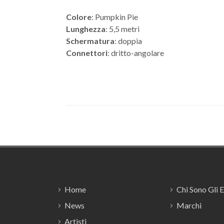
Colore
: Pumpkin Pie
Lunghezza
: 5,5 metri
Schermatura
: doppia
Connettori
: dritto-angolare
Footer
Home
Chi Sono Gli 
News
Marchi
Artisti