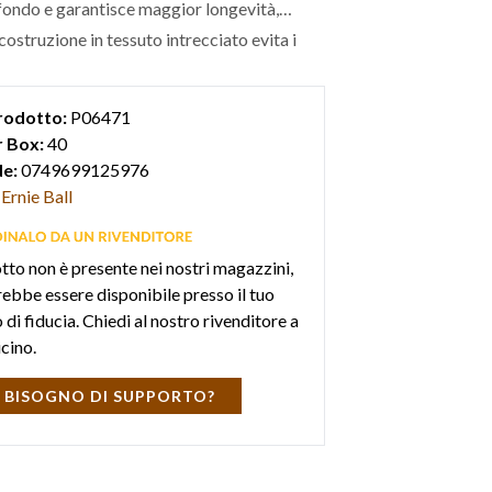
fondo e garantisce maggior longevità,
costruzione in tessuto intrecciato evita i
ovigli del cavo.
rodotto:
P06471
 Box:
40
e:
0749699125976
Ernie Ball
otto non è presente nei nostri magazzini,
ebbe essere disponibile presso il tuo
di fiducia. Chiedi al nostro rivenditore a
icino.
 BISOGNO DI SUPPORTO?