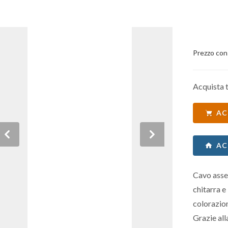
Prezzo con
Acquista t
AC
Previous
Next
AC
Cavo asse
chitarra e
colorazion
Grazie all