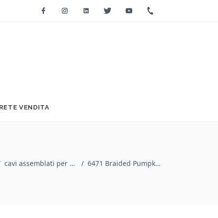
Facebook
Instagram
Linkedin
Twitter
Youtube
+39 0733 2271
RETE VENDITA
/
cavi assemblati per strumenti musicali / Ernie Ball
/
6471 Braided Pumpkin Pie Straight-Angle 5,5m