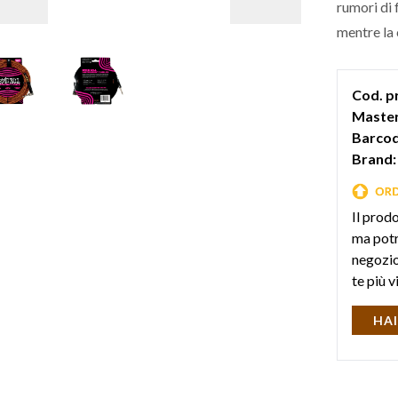
rumori di 
mentre la 
classici gr
Cod. p
Master
Barcod
Brand:
Il prod
ma potr
negozio 
te più v
HAI