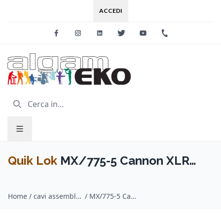
ACCEDI
Facebook
Instagram
Linkedin
Twitter
Youtube
+39 0733 227
Quik Lok
MX/775-5 Cannon XLR
Maschio / Cannon XLR Femmina 5
Home
/
cavi assemblati per microfono / Quik Lok
/
MX/775-5 Cannon XLR Maschio / Cannon XLR Femmina 5 mt
mt