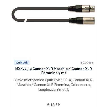
Quik Lok
30.00433
Qu
MX/775-9 Cannon XLR Maschio / Cannon XLR
M
Femmina 9 mt
Cavo microfonico Quik Lok STRIX, Cannon XLR
Ca
Maschio / Cannon XLR Femmina, Colore nero,
M
Lunghezza 9 metri.
€ 13,59