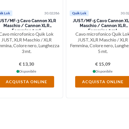
ik Lok
30.02286
Quik Lok
30.0
UST/MF-3 Cavo Cannon XLR
JUST/MF-5 Cavo Cannon X
Maschio / Cannon XLR
Maschio / Cannon XLR
Femmina 3 mt
Femmina 5 mt
Cavo microfonico Quik Lok
Cavo microfonico Quik Lo
JUST, XLR Maschio / XLR
JUST, XLR Maschio / XLR
mina, Colore nero, Lunghezza
Femmina, Colore nero, Lungh
3 mt.
5 mt.
€ 13,30
€ 15,09
Disponibile
Disponibile
ACQUISTA ONLINE
ACQUISTA ONLINE