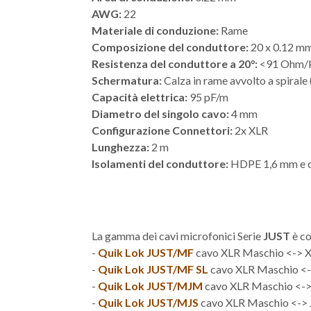
AWG:
22
Materiale di conduzione:
Rame
Composizione del conduttore:
20 x 0.12 m
Resistenza del conduttore a 20°:
<91 Ohm/
Schermatura:
Calza in rame avvolto a spirale 
Capacità elettrica:
95 pF/m
Diametro del singolo cavo:
4 mm
Configurazione Connettori:
2x XLR
Lunghezza:
2 m
Isolamenti del conduttore:
HDPE 1,6 mm e 
La gamma dei cavi microfonici Serie
JUST
è co
-
Quik Lok JUST/MF
cavo XLR Maschio <-> 
-
Quik Lok JUST/MF SL
cavo XLR Maschio <->
-
Quik Lok JUST/MJM
cavo XLR Maschio <->
-
Quik Lok JUST/MJS
cavo XLR Maschio <-> J