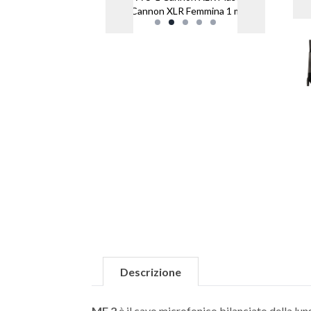
/ Cannon XLR Femmina 1 mt
Descrizione
MF 2
è il cavo microfonico bilanciato della lu