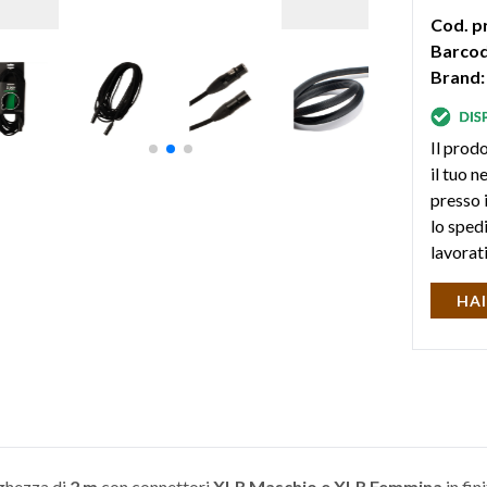
Cod. p
Barcod
Brand:
Il prodo
il tuo 
presso i
lo sped
lavorat
HAI
nghezza di
2 m
con connettori
XLR Maschio e XLR Femmina
in fin