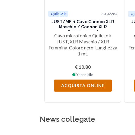
Quik Lok
30.02284
Qu
JUST/MF-1 Cavo Cannon XLR
J
Maschio / Cannon XLR
Femmina 1 mt
Cavo microfonico Quik Lok
JUST, XLR Maschio / XLR
Femmina, Colore nero, Lunghezza
Fem
1 mt.
€ 10,80
Disponibile
ACQUISTA ONLINE
News collegate