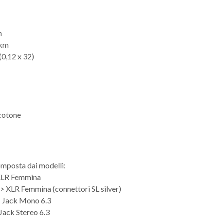
m
km
(0,12 x 32)
cotone
mposta dai modelli:
XLR Femmina
 XLR Femmina (connettori SL silver)
 Jack Mono 6.3
ack Stereo 6.3