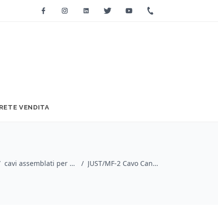
Facebook
Instagram
Linkedin
Twitter
Youtube
+39 0733 2271
RETE VENDITA
/
cavi assemblati per microfono / Quik Lok
/
JUST/MF-2 Cavo Cannon XLR Maschio / Cannon XLR Femmina 2 mt