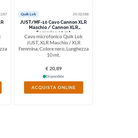
2287
Quik Lok
30.02288
Quik Lok
LR
JUST/MF-10 Cavo Cannon XLR
JUST/MF-15 Cav
Maschio / Cannon XLR
Maschio / C
Femmina 10 mt
Femmina
k
Cavo microfonico Quik Lok
Cavo microfon
JUST, XLR Maschio / XLR
JUST, XLR Ma
ezza
Femmina, Colore nero, Lunghezza
Femmina, Colore 
10 mt.
15 m
€ 20,89
€ 26
Disponibile
Dispon
ACQUISTA ONLINE
ACQUISTA