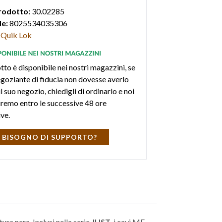
rodotto:
30.02285
e:
8025534035306
Quik Lok
tto è disponibile nei nostri magazzini, se
negoziante di fiducia non dovesse averlo
l suo negozio, chiedigli di ordinarlo e noi
iremo entro le successive 48 ore
ive.
 BISOGNO DI SUPPORTO?
itura nera. Inclusi nella serie
JUST
, i cavi MF