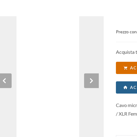
Prezzo con
Acquista t
AC
Previous
Next
AC
Cavo micr
/ XLR Fem