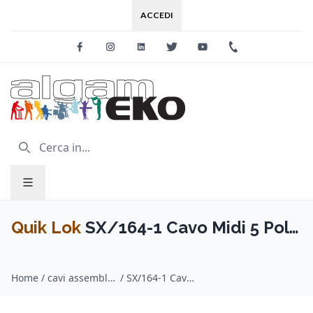
ACCEDI
Facebook
Instagram
Linkedin
Twitter
Youtube
+39 0733 227
Quik Lok
SX/164-1 Cavo Midi 5 Poli
1 mt
Home
/
cavi assemblati midi / Quik Lok
/
SX/164-1 Cavo Midi 5 Poli 1 mt