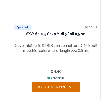
Quik Lok
30.00117
Qu
SX/164-0,5 Cavo Midi 5 Poli 0,5 mt
Cavo midi serie STRIX con connettori DIN 5 poli
Ca
maschio, colore nero, lunghezza 0,5 mt
€ 4,40
Disponibile
ACQUISTA ONLINE