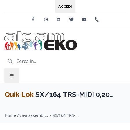
ACCEDI
Facebook
Instagram
Linkedin
Twitter
Youtube
+39 0733 227
Quik Lok
SX/164 TRS-MIDI 0,20
"Type B" 20 cm
Home
/
cavi assemblati midi / Quik Lok
/
SX/164 TRS-MIDI 0,20 "Type B" 20 cm