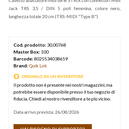
Cavetto adattatore midi serie STRIX con connettori Mini
Jack TRS 3.5 / DIN 5 poli femmina, colore nero,
lunghezza totale 20 cm (TRS-MIDI "Type B")
Cod. prodotto:
30.00768
Master Box:
100
Barcode:
8025534038659
Brand:
Quik Lok
Il prodotto non è presente nei nostri magazzini, ma
potrebbe essere disponibile presso il tuo negozio di
fiducia. Chiedi al nostro rivenditore a te più vicino.
Data arrivo prevista: 26/08/2026
HAI BISOGNO DI SUPPORTO?