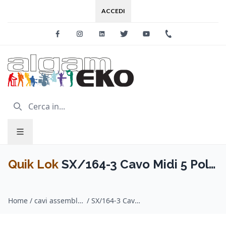
ACCEDI
Facebook
Instagram
Linkedin
Twitter
Youtube
+39 0733 227
Quik Lok
SX/164-3 Cavo Midi 5 Poli
3 mt
Home
/
cavi assemblati midi / Quik Lok
/
SX/164-3 Cavo Midi 5 Poli 3 mt