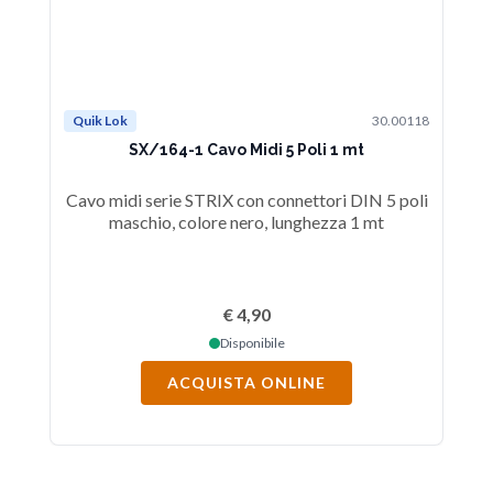
Quik Lok
30.00118
Qu
SX/164-1 Cavo Midi 5 Poli 1 mt
Cavo midi serie STRIX con connettori DIN 5 poli
Ca
maschio, colore nero, lunghezza 1 mt
€ 4,90
Disponibile
ACQUISTA ONLINE