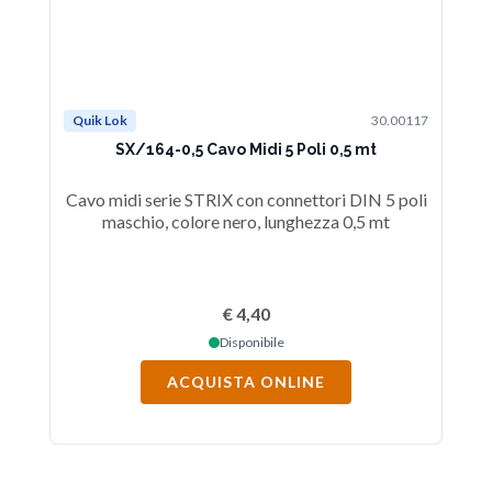
Quik Lok
30.00117
Qu
SX/164-0,5 Cavo Midi 5 Poli 0,5 mt
Cavo midi serie STRIX con connettori DIN 5 poli
Ca
maschio, colore nero, lunghezza 0,5 mt
€ 4,40
Disponibile
ACQUISTA ONLINE