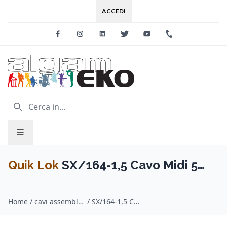
ACCEDI
Facebook
Instagram
Linkedin
Twitter
Youtube
+39 0733 227
Quik Lok
SX/164-1,5 Cavo Midi 5
Poli 1,5 mt
Home
/
cavi assemblati midi / Quik Lok
/
SX/164-1,5 Cavo Midi 5 Poli 1,5 mt