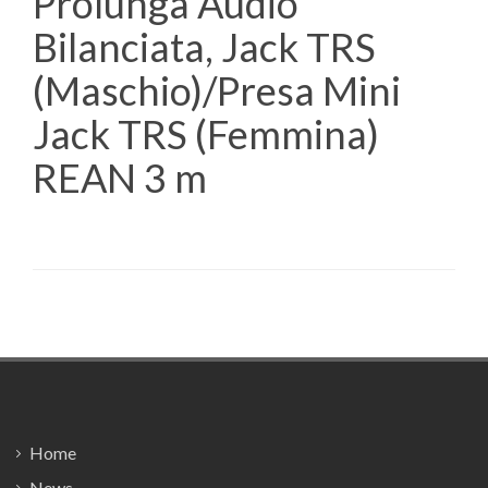
Prolunga Audio
Bilanciata, Jack TRS
(Maschio)/Presa Mini
Jack TRS (Femmina)
REAN 3 m
Footer
Home
News