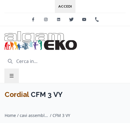
ACCEDI
Facebook
Instagram
Linkedin
Twitter
Youtube
+39 0733 227
Cordial
CFM 3 VY
Home
/
cavi assemblati audio / Cordial
/
CFM 3 VY