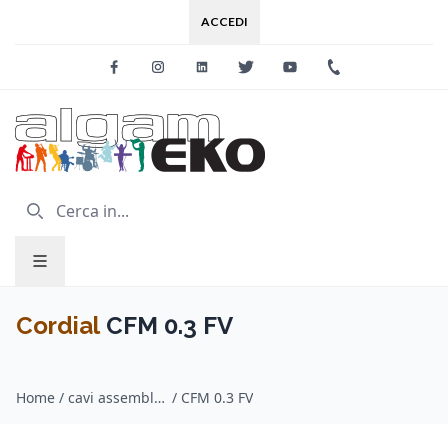
ACCEDI
Facebook
Instagram
Linkedin
Twitter
Youtube
+39 0733 227
Cordial
CFM 0.3 FV
Home
/
cavi assemblati audio / Cordial
/
CFM 0.3 FV