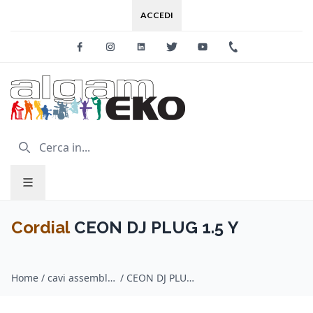
ACCEDI
Facebook
Instagram
Linkedin
Twitter
Youtube
+39 0733 227
Cordial
CEON DJ PLUG 1.5 Y
Home
/
cavi assemblati audio / Cordial
/
CEON DJ PLUG 1.5 Y