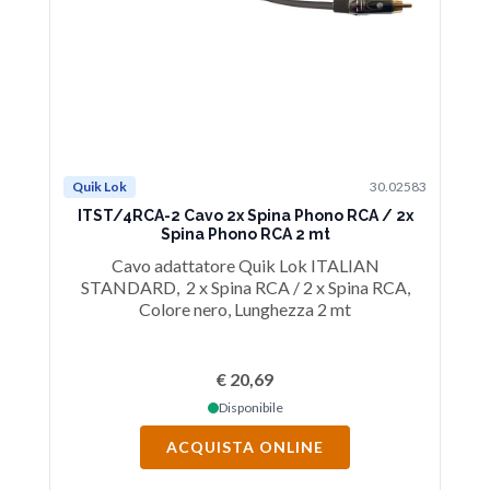
Quik Lok
30.02583
Qu
ITST/4RCA-2 Cavo 2x Spina Phono RCA / 2x
I
Spina Phono RCA 2 mt
Cavo adattatore Quik Lok ITALIAN
STANDARD, 2 x Spina RCA / 2 x Spina RCA,
Colore nero, Lunghezza 2 mt
€ 20,69
Disponibile
ACQUISTA ONLINE