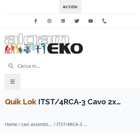
ACCEDI
Facebook
Instagram
Linkedin
Twitter
Youtube
+39 0733 227
Quik Lok
ITST/4RCA-3 Cavo 2x
Spina Phono RCA / 2x Spina Phono
Home
/
cavi assemblati adattatori / Quik Lok
/
ITST/4RCA-3 Cavo 2x Spina Phono RCA / 2x Spina Phono RCA 3 mt
RCA 3 mt