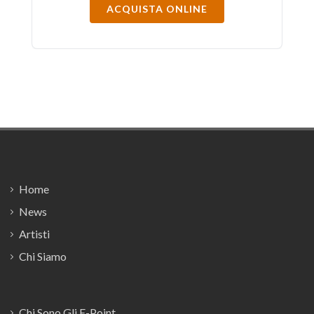
ACQUISTA ONLINE
Footer
Home
News
Artisti
Chi Siamo
Chi Sono Gli E-Point