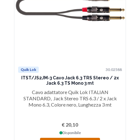
Quik Lok
30.02588
Qu
ITST/JS2JM-3 Cavo Jack 6.3 TRS Stereo / 2x
I
Jack 6.3 TS Mono 3 mt
Cavo adattatore Quik Lok ITALIAN
STANDARD, Jack Stereo TRS 6.3 / 2 x Jack
Mono 6.3, Colore nero, Lunghezza 3 mt
€ 20,10
Disponibile