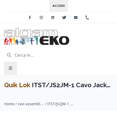
ACCEDI
Facebook
Instagram
Linkedin
Twitter
Youtube
+39 0733 227
Quik Lok
ITST/JS2JM-1 Cavo Jack
6.3 TRS Stereo / 2x Jack 6.3 TS
Home
/
cavi assemblati adattatori / Quik Lok
/
ITST/JS2JM-1 Cavo Jack 6.3 TRS Stereo / 2x Jack 6.3 TS Mono 1 mt
Mono 1 mt