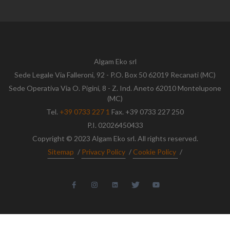
Algam Eko srl
Sede Legale Via Falleroni, 92 - P.O. Box 50 62019 Recanati (MC)
Sede Operativa Via O. Pigini, 8 - Z. Ind. Aneto 62010 Montelupone
(MC)
Tel.
+39 0733 227 1
Fax. +39 0733 227 250
P.I. 02026450433
Copyright © 2023 Algam Eko srl. All rights reserved.
Sitemap
/
Privacy Policy
/
Cookie Policy
/