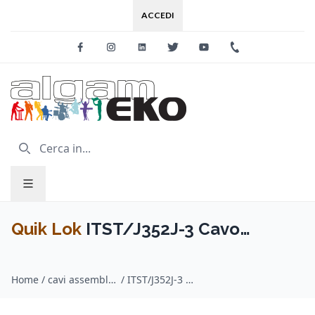
ACCEDI
Facebook
Instagram
Linkedin
Twitter
Youtube
+39 0733 227
Quik Lok
ITST/J352J-3 Cavo
Minijack 3.5 TRS Stereo / 2x Jack
Home
/
cavi assemblati adattatori / Quik Lok
/
ITST/J352J-3 Cavo Minijack 3.5 TRS Stereo / 2x Jack 6.3 TS Mono 3 mt
6.3 TS Mono 3 mt