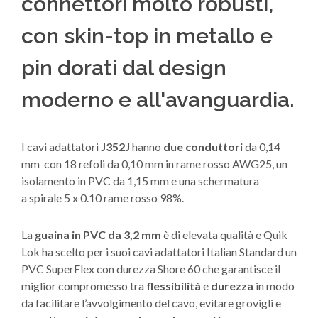
connettori molto robusti,
con skin-top in metallo e
pin dorati dal design
moderno e all'avanguardia.
I cavi adattatori
J352J
hanno
due conduttori
da 0,14
mm con 18 refoli da 0,10 mm in rame rosso AWG25, un
isolamento in PVC da 1,15 mm e una schermatura
a spirale 5 x 0.10 rame rosso 98%.
La
guaina in PVC da 3,2 mm
è di elevata qualità e Quik
Lok ha scelto per i suoi cavi adattatori Italian Standard un
PVC SuperFlex con durezza Shore 60 che garantisce il
miglior compromesso tra
flessibilità
e
durezza
in modo
da facilitare l’avvolgimento del cavo, evitare grovigli e