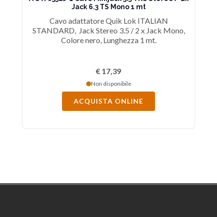
Jack 6.3 TS Mono 1 mt
Cavo adattatore Quik Lok ITALIAN
STANDARD, Jack Stereo 3.5 / 2 x Jack Mono,
S
Colore nero, Lunghezza 1 mt.
€ 17,39
Non disponibile
ACQUISTA ONLINE
Footer