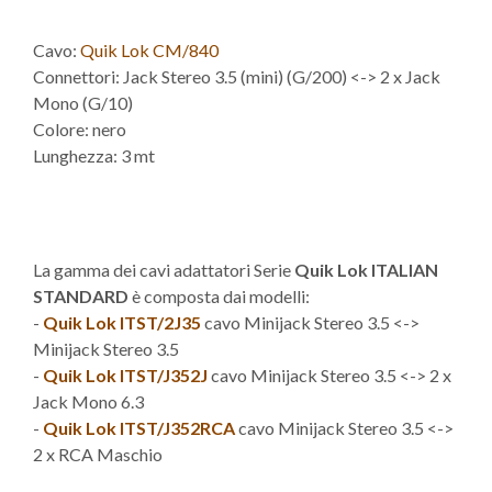
Cavo:
Quik Lok CM/840
Connettori: Jack Stereo 3.5 (mini) (G/200) <-> 2 x Jack
Mono (G/10)
Colore: nero
Lunghezza: 3 mt
La gamma dei cavi adattatori Serie
Quik Lok ITALIAN
STANDARD
è composta dai modelli:
-
Quik Lok ITST/2J35
cavo Minijack Stereo 3.5 <->
Minijack Stereo 3.5
-
Quik Lok ITST/J352J
cavo Minijack Stereo 3.5 <-> 2 x
Jack Mono 6.3
-
Quik Lok ITST/J352RCA
cavo Minijack Stereo 3.5 <->
2 x RCA Maschio