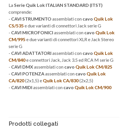
La
Serie Quik Lok ITALIAN STANDARD (ITST)
comprende:
-
CAVI STRUMENTO
assemblati con
cavo
Quik Lok
CS/535
e due varianti di connettori Jack serie G
-
CAVI MICROFONICI
assemblati con
cavo
Quik Lok
CM/995
e due varianti di connettori XLR e Jack Stereo
serie G
-
CAVI ADATTATORI
assemblati con
cavo
Quik Lok
CM/840
e connettori Jack, Jack 3.5 ed RCA M serie G
-
CAVI DMX
assemblati con
cavo
Quik Lok CM/825
-
CAVI POTENZA
assemblati con
cavo
Quik Lok
CA/820
(2x1,5) e
Quik Lok CA/830
(2x2,5)
-
CAVI MIDI
assemblati con
cavo
Quik Lok CM/900
Prodotti collegati