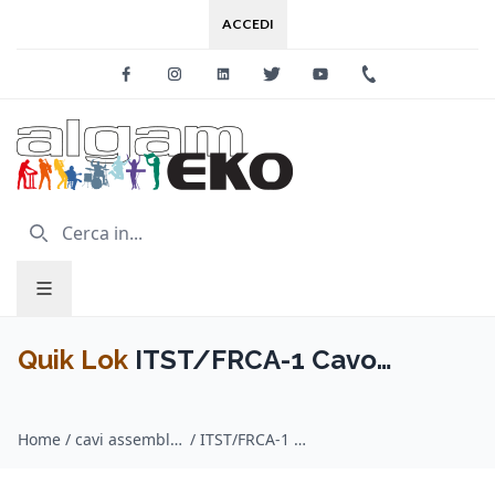
ACCEDI
Facebook
Instagram
Linkedin
Twitter
Youtube
+39 0733 227
Quik Lok
ITST/FRCA-1 Cavo
Cannon XLR Femmina / Spina
Home
/
cavi assemblati adattatori / Quik Lok
/
ITST/FRCA-1 Cavo Cannon XLR Femmina / Spina Phono RCA 1 mt
Phono RCA 1 mt