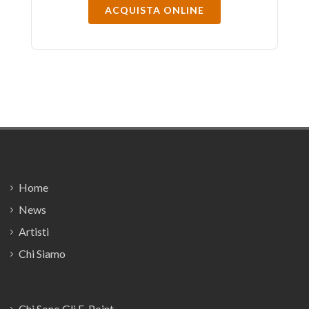
ACQUISTA ONLINE
Footer
Home
News
Artisti
Chi Siamo
Chi Sono Gli E-Point