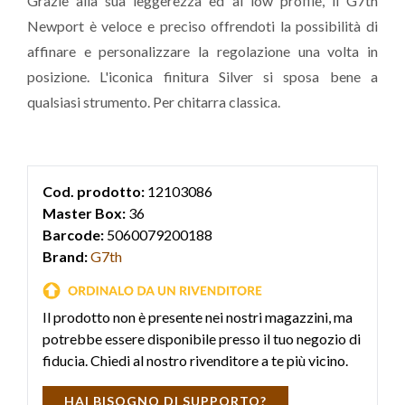
Grazie alla sua leggerezza ed al low profile, il G7th
Newport è veloce e preciso offrendoti la possibilità di
affinare e personalizzare la regolazione una volta in
posizione. L'iconica finitura Silver si sposa bene a
qualsiasi strumento. Per chitarra classica.
Cod. prodotto:
12103086
Master Box:
36
Barcode:
5060079200188
Brand:
G7th
Il prodotto non è presente nei nostri magazzini, ma
potrebbe essere disponibile presso il tuo negozio di
fiducia. Chiedi al nostro rivenditore a te più vicino.
HAI BISOGNO DI SUPPORTO?