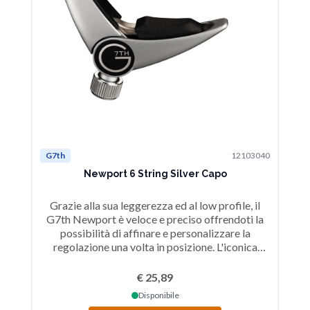
G7th
12103040
G7
Newport 6 String Silver Capo
Grazie alla sua leggerezza ed al low profile, il
G
G7th Newport è veloce e preciso offrendoti la
G
possibilità di affinare e personalizzare la
regolazione una volta in posizione. L'iconica
re
finitura Silver si sposa bene a qualsiasi
f
strumento. Per chitarra acustica ed elettrica.
€ 25,89
Disponibile