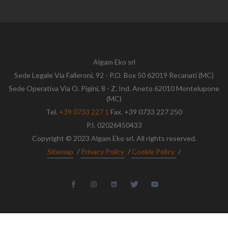
Algam Eko srl
Sede Legale Via Falleroni, 92 - P.O. Box 50 62019 Recanati (MC)
Sede Operativa Via O. Pigini, 8 - Z. Ind. Aneto 62010 Montelupone
(MC)
Tel.
+39 0733 227 1
Fax. +39 0733 227 250
P.I. 02026450433
Copyright © 2023 Algam Eko srl. All rights reserved.
Sitemap
/
Privacy Policy
/
Cookie Policy
/