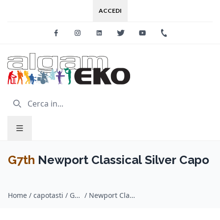
ACCEDI
Facebook
Instagram
Linkedin
Twitter
Youtube
+39 0733 227
G7th
Newport Classical Silver Capo
Home
/
capotasti / G7th
/
Newport Classical Silver Capo