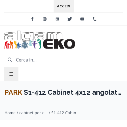
ACCEDI
Facebook
Instagram
Linkedin
Twitter
Youtube
+39 0733 227
PARK
S1-412 Cabinet 4x12 angolato
Creamback 65 Pinstripe
Home
/
cabinet per chitarra / PARK
/
S1-412 Cabinet 4x12 angolato Creamback 65 Pinstripe