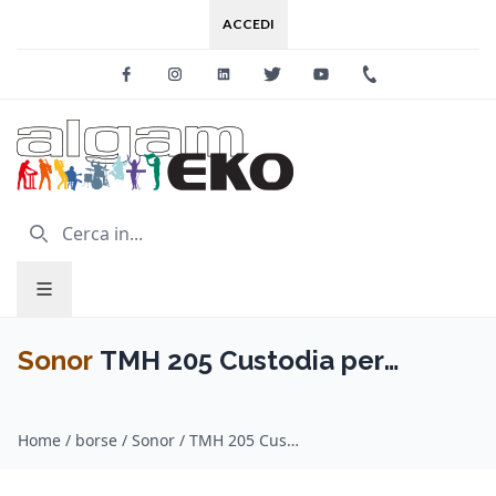
ACCEDI
Facebook
Instagram
Linkedin
Twitter
Youtube
+39 0733 227
Sonor
TMH 205 Custodia per
Rullante 12" x 5"
Home
/
borse / Sonor
/
TMH 205 Custodia per Rullante 12" x 5"