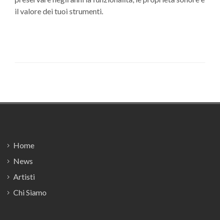
il valore dei tuoi strumenti.
Footer
Home
News
Artisti
Chi Siamo