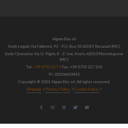
Algam Eko srl
Sede Legale Via Falleroni, 92 - P.O. Box 50 62019 Recanati (MC)
Sede Operativa Via O. Pigini, 8 - Z. Ind. Aneto 62010 Montelupone
(MC)
Tel.
+39 0733 227 1
Fax. +39 0733 227 250
P.I. 02026450433
Copyright © 2023 Algam Eko srl. All rights reserved.
Sitemap
/
Privacy Policy
/
Cookie Policy
/