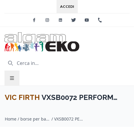
ACCEDI
Facebook
Instagram
Linkedin
Twitter
Youtube
+39 0733 227
VIC FIRTH
VXSB0072 PERFORM
DOUBLE STICK BAG
Home
/
borse per bacchette / VIC FIRTH
/
VXSB0072 PERFORM DOUBLE STICK BAG