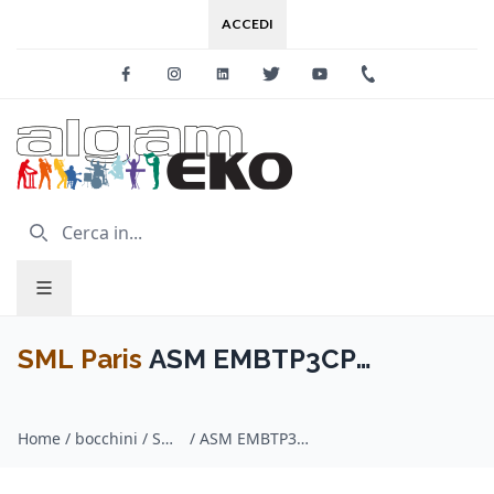
ACCEDI
Facebook
Instagram
Linkedin
Twitter
Youtube
+39 0733 227
SML Paris
ASM EMBTP3CP
Bocchino in plastica 3 C
Home
/
bocchini / SML Paris
/
ASM EMBTP3CP Bocchino in plastica 3 C