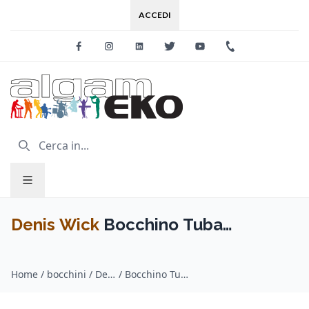
ACCEDI
Facebook
Instagram
Linkedin
Twitter
Youtube
+39 0733 227
Denis Wick
Bocchino Tuba
HERITAGE Silver Plated 2186-4L
Home
/
bocchini / Denis Wick
/
Bocchino Tuba HERITAGE Silver Plated 2186-4L