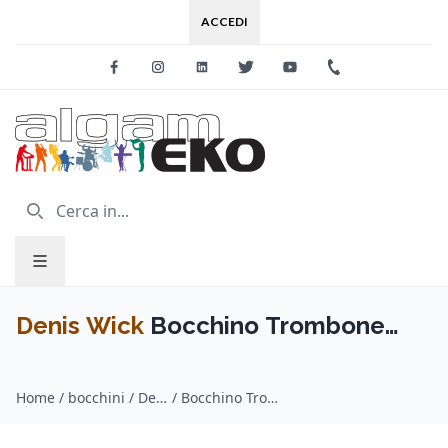
ACCEDI
Facebook
Instagram
Linkedin
Twitter
Youtube
+39 0733 227
Denis Wick
Bocchino Trombone
HERITAGE Silver Plated 2180G-7CS
Home
/
bocchini / Denis Wick
/
Bocchino Trombone HERITAGE Silver Plated 2180G-7CS