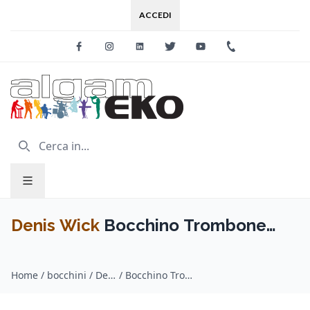
ACCEDI
Facebook
Instagram
Linkedin
Twitter
Youtube
+39 0733 227
Denis Wick
Bocchino Trombone
CLASSIC Gold Plated 6BS
Home
/
bocchini / Denis Wick
/
Bocchino Trombone CLASSIC Gold Plated 6BS