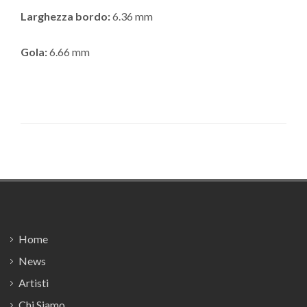
Larghezza bordo:
6.36 mm
Gola:
6.66 mm
Footer
Home
News
Artisti
Chi Siamo