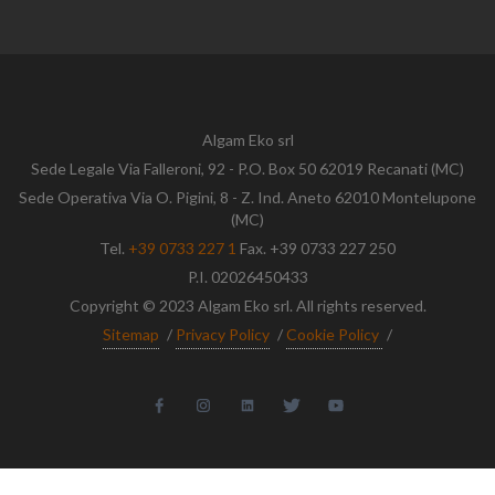
Algam Eko srl
Sede Legale Via Falleroni, 92 - P.O. Box 50 62019 Recanati (MC)
Sede Operativa Via O. Pigini, 8 - Z. Ind. Aneto 62010 Montelupone
(MC)
Tel.
+39 0733 227 1
Fax. +39 0733 227 250
P.I. 02026450433
Copyright © 2023 Algam Eko srl. All rights reserved.
Sitemap
/
Privacy Policy
/
Cookie Policy
/