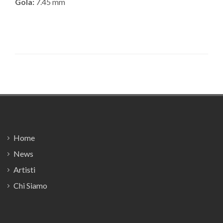
Gola:
7.45 mm
Footer
Home
News
Artisti
Chi Siamo