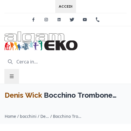
ACCEDI
Facebook
Instagram
Linkedin
Twitter
Youtube
+39 0733 227
Denis Wick
Bocchino Trombone
basso CLASSIC Gold Plated 1AL
Home
/
bocchini / Denis Wick
/
Bocchino Trombone basso CLASSIC Gold Plated 1AL