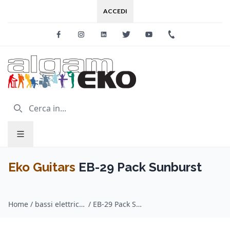
ACCEDI
Facebook
Instagram
Linkedin
Twitter
Youtube
+39 0733 227
Eko Guitars
EB-29 Pack Sunburst
Home
/
bassi elettrici / Eko Guitars
/
EB-29 Pack Sunburst