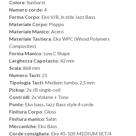
Colore
: Sunburst
Numero corde
: 4
Forma Corpo
: Eko VJB, in stile Jazz Bass
Materiale Corpo
: Pioppo
Materiale Manico
: Acero
Materiale Tastiera
: Eko WPC (Wood Polymers
Composites)
Forma Manico
: Low C Shape
Larghezza Capotasto
: 42 mm
Scala
: 868 mm
Numero Tasti
: 21
Tipologia Tasti
: Medium Jumbo, 2,5 mm
Pickup
: 2x JB single-coil
Controlli
: 2x Volume + Tono
Ponte
: Eko bass, Jazz Bass style 4 corde
Finitura Corpo
: Gloss
Finitura manico
: Satin
Meccaniche
: Eko Bass
Corde consigliate
: Eko 45-105 MEDIUM SET/4