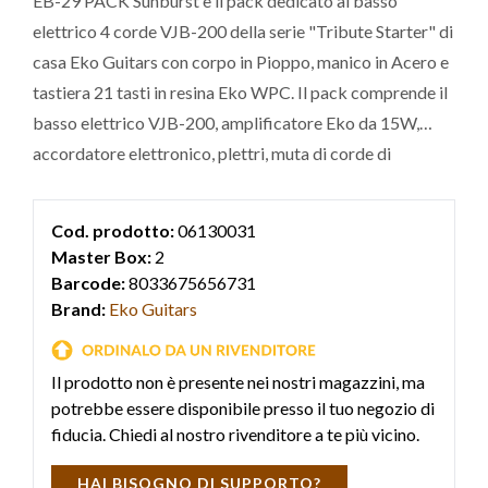
EB-29 PACK Sunburst è il pack dedicato al basso
elettrico 4 corde VJB-200 della serie "Tribute Starter" di
casa Eko Guitars con corpo in Pioppo, manico in Acero e
tastiera 21 tasti in resina Eko WPC. Il pack comprende il
basso elettrico VJB-200, amplificatore Eko da 15W,
accordatore elettronico, plettri, muta di corde di
ricambio, astuccio e tracolla. Ideale per chi vuole iniziare
lo studio del basso elettrico con un'attrezzatura
Cod. prodotto:
06130031
completa e ad un costo abbordabile.
Master Box:
2
Barcode:
8033675656731
Brand:
Eko Guitars
Il prodotto non è presente nei nostri magazzini, ma
potrebbe essere disponibile presso il tuo negozio di
fiducia. Chiedi al nostro rivenditore a te più vicino.
HAI BISOGNO DI SUPPORTO?