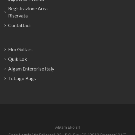
Registrazione Area
Riservata
Contattaci
Eko Guitars
Quik Lok
Algam Enterprise Italy
Tobago Bags
Algam Eko srl
Sede Legale Via Falleroni, 92 - P.O. Box 50 62019 Recanati (MC)