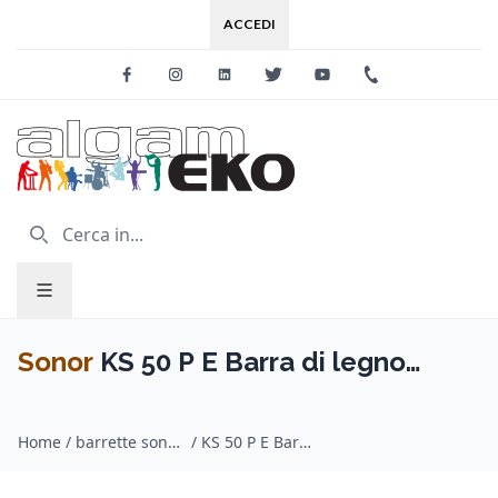
ACCEDI
Facebook
Instagram
Linkedin
Twitter
Youtube
+39 0733 227
Sonor
KS 50 P E Barra di legno
Basso Profondo MasterClass
Home
/
barrette sonanti / Sonor
/
KS 50 P E Barra di legno Basso Profondo MasterClass