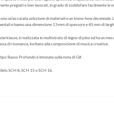
ente pregiati e ben lavorati, in grado di soddisfare facilmente le es
cono un'accurata selezione di materiali e un know-how decennale. Le
ntali e hanno una dimensione 13 mm di spessore e 45 mm di larghez
erklasse, è realizzata in multistrato di legno di pino ed ha un mec
ssa di risonanza, invitano alla composizione di musica creativa.
tipo Basso Profondo è intonata sulla nota di G#.
llets SCH 8, SCH 15 o SCH 16.