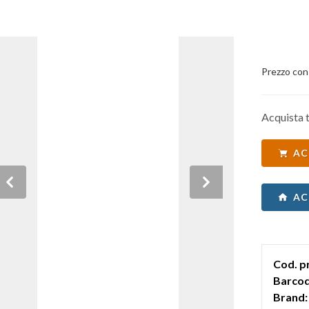
Prezzo con
Acquista t
AC
Previous
Next
AC
Cod. p
Barcod
Brand: