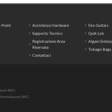
E-Point
Assistenza Hardware
Eko Guitars
Supporto Tecnico
Quik Lok
Registrazione Area
Algam Enterpr
Riservata
Tobago Bags
Contattaci
anati (MC)
10 Montelupone (MC)