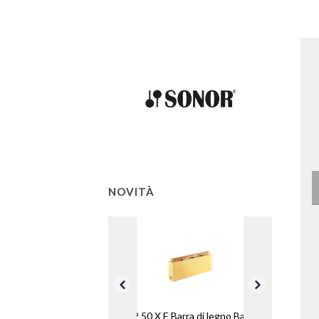
NOVITÀ
KSP 50 X E Barra di legno Basso