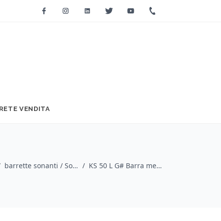
Facebook
Instagram
Linkedin
Twitter
Youtube
+39 0733 2271
RETE VENDITA
/
barrette sonanti / Sonor
/
KS 50 L G# Barra metallica Basso Profondo MasterClass