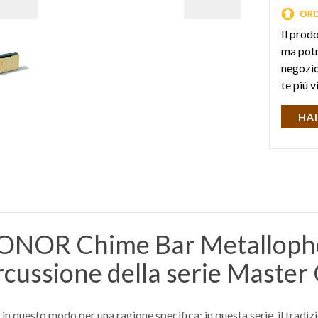
Il prod
ma potr
negozio 
te più v
HAI
 SONOR Chime Bar Metalloph
cussione della serie Master 
 in questo modo per una ragione specifica: in questa serie, il tra