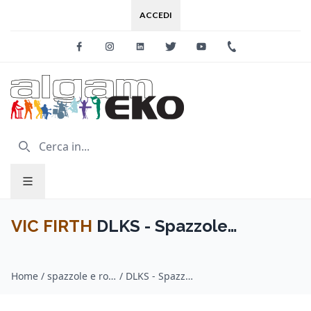
ACCEDI
Facebook
Instagram
Linkedin
Twitter
Youtube
+39 0733 227
VIC FIRTH
DLKS - Spazzole
Dreadlocks
Home
/
spazzole e rods / VIC FIRTH
/
DLKS - Spazzole Dreadlocks