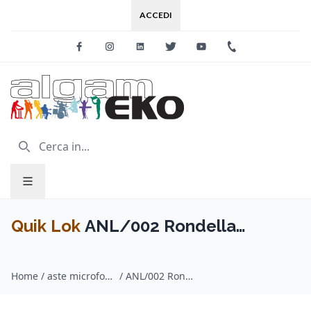
ACCEDI
Facebook
Instagram
Linkedin
Twitter
Youtube
+39 0733 227
Quik Lok
ANL/002 Rondella
Filettata per Adattatore BCOT/002
Home
/
aste microfoniche / Quik Lok
/
ANL/002 Rondella Filettata per Adattatore BCOT/002