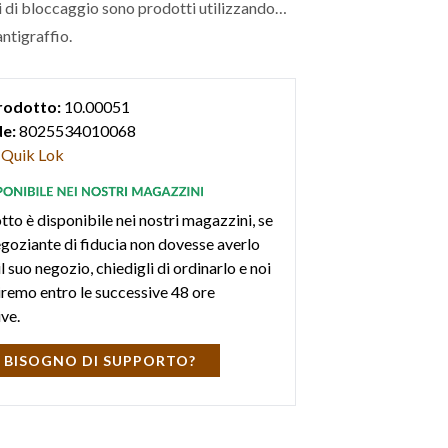
i di bloccaggio sono prodotti utilizzando
antigraffio.
rodotto:
10.00051
e:
8025534010068
Quik Lok
tto è disponibile nei nostri magazzini, se
negoziante di fiducia non dovesse averlo
l suo negozio, chiedigli di ordinarlo e noi
iremo entro le successive 48 ore
ive.
 BISOGNO DI SUPPORTO?