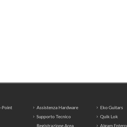
E-Point
Assistenza Hardware
Eko Guitars
Supporto Tecnico
Quik Lok
Registrazione Area
Algam Enterpr