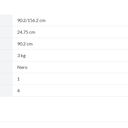
90.2/156.2 cm
24.75 cm
90.2 cm
3 kg
Nero
1
4