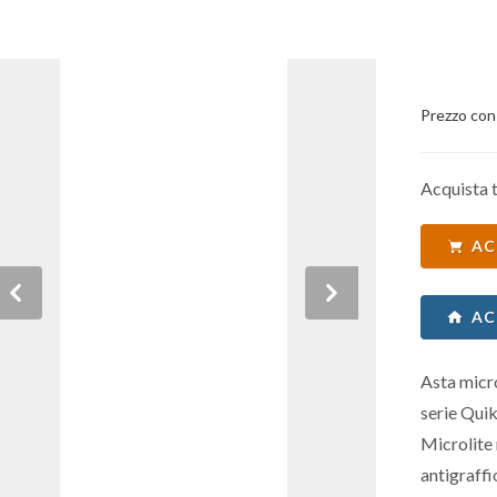
Prezzo con
Acquista t
AC
Previous
Next
AC
Asta micro
serie Quik
Microlite 
antigraffi