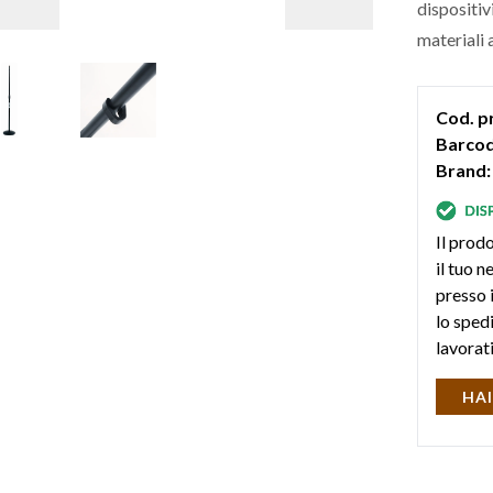
dispositiv
materiali 
Cod. p
Barcod
Brand:
Il prodo
il tuo 
presso i
lo sped
lavorat
HAI