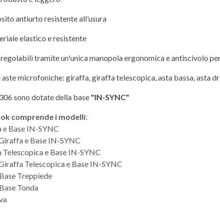
ito antiurto resistente all’usura
riale elastico e resistente
o regolabili tramite un'unica manopola ergonomica e antiscivolo pe
e aste microfoniche: giraffa, giraffa telescopica, asta bassa, asta dr
306 sono dotate della base
"IN-SYNC"
 Lok comprende i modelli
:
fa e Base IN-SYNC
Giraffa e Base IN-SYNC
a Telescopica e Base IN-SYNC
Giraffa Telescopica e Base IN-SYNC
 Base Treppiede
 Base Tonda
va