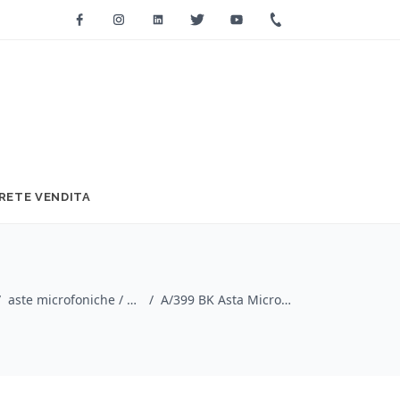
Facebook
Instagram
Linkedin
Twitter
Youtube
+39 0733 2271
RETE VENDITA
/
aste microfoniche / Quik Lok
/
A/399 BK Asta Microfonica Serie 300