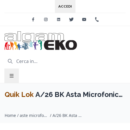
ACCEDI
Facebook
Instagram
Linkedin
Twitter
Youtube
+39 0733 227
Quik Lok
A/26 BK Asta Microfonica
Regolabile Broadcast
Home
/
aste microfoniche / Quik Lok
/
A/26 BK Asta Microfonica Regolabile Broadcast