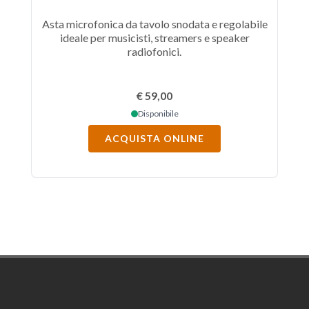
Asta microfonica da tavolo snodata e regolabile
ideale per musicisti, streamers e speaker
Z/
radiofonici.
il 
lin
Ad
€ 59,00
Disponibile
ACQUISTA ONLINE
Footer