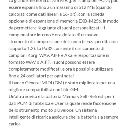
La grande memoria di 256 MB (per i campioni PCM) può
essere espansa fino a un massimo di 512 MB (quando
calcolati come dati lineari a 16-bit), con la scheda
opzionale di espansione di memoria EXB-M256, in modo
da permettere l’aggiunta di suoni personalizzati. Il
campionatore interno è ora dotato di un nuovo
strumento di compressione del suono (senza perdita con
rapporto 1:2). La Pa3X consente il caricamento di
campioni Korg, WAV, AIFF e Akai e l’esportazione in
formato WAV o AIFF. I suoni possono essere
completamente modificati, e ora è possibile utilizzare
fino a 24 oscillatori per ogni nota!
Il banco General MIDI (GM) è stato migliorato per una
migliore compatibilità con i file GM.
Un'altra novità è la batteria Memory Self-Refresh per i
dati PCM di fabbrica e User, la quale rende l’accensione
dello strumento, molto più veloce. Un sistema
intelligente di ricarica assicura che la batteria sia sempre
carica.