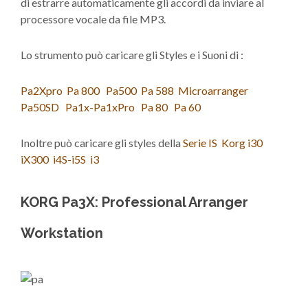
di estrarre automaticamente gli accordi da inviare al
processore vocale da file MP3.
Lo strumento può caricare gli Styles e i Suoni di :
Pa2Xpro
Pa 800
Pa500
Pa 588
Microarranger
Pa50SD
Pa1x-Pa1xPro
Pa 80
Pa 60
Inoltre può caricare gli styles della
Serie IS
Korg i30
iX300
i4S-i5S
i3
KORG Pa3X: Professional Arranger
Workstation