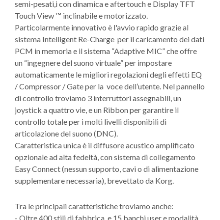
semi-pesati,i con dinamica e aftertouch e Display TFT
Touch View ™ inclinabile e motorizzato.
Particolarmente innovativo è l'avvio rapido grazie al
sistema Intelligent Re-Charge per il caricamento dei dati
PCM in memoria e il sistema “Adaptive MIC” che offre
un “ingegnere del suono virtuale” per impostare
automaticamente le migliori regolazioni degli effetti EQ
/ Compressor / Gate per la voce dell’utente. Nel pannello
di controllo troviamo 3 interruttori assegnabili, un
joystick a quattro vie, e un Ribbon per garantire il
controllo totale per i molti livelli disponibili di
articolazione del suono (DNC).
Caratteristica unica è il diffusore acustico amplificato
opzionale ad alta fedeltà, con sistema di collegamento
Easy Connect (nessun supporto, cavi o di alimentazione
supplementare necessaria), brevettato da Korg.
Tra le principali caratteristiche troviamo anche:
- Oltre 400 stili di fabbrica, e 15 banchi user e modalità