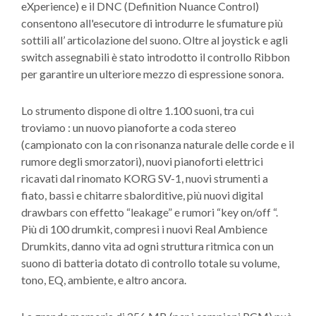
eXperience) e il DNC (Definition Nuance Control)
consentono all'esecutore di introdurre le sfumature più
sottili all’ articolazione del suono. Oltre al joystick e agli
switch assegnabili è stato introdotto il controllo Ribbon
per garantire un ulteriore mezzo di espressione sonora.
Lo strumento dispone di oltre 1.100 suoni, tra cui
troviamo : un nuovo pianoforte a coda stereo
(campionato con la con risonanza naturale delle corde e il
rumore degli smorzatori), nuovi pianoforti elettrici
ricavati dal rinomato KORG SV-1, nuovi strumenti a
fiato, bassi e chitarre sbalorditive, più nuovi digital
drawbars con effetto “leakage” e rumori “key on/off “.
Più di 100 drumkit, compresi i nuovi Real Ambience
Drumkits, danno vita ad ogni struttura ritmica con un
suono di batteria dotato di controllo totale su volume,
tono, EQ, ambiente, e altro ancora.