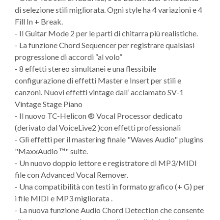
di selezione stili migliorata. Ogni style ha 4 variazioni e 4
Fill In + Break.
- Il Guitar Mode 2 per le parti di chitarra più realistiche.
- La funzione Chord Sequencer per registrare qualsiasi
progressione di accordi “al volo”
- 8 effetti stereo simultanei e una flessibile
configurazione di effetti Master e Insert per stili e
canzoni. Nuovi effetti vintage dall’ acclamato SV-1
Vintage Stage Piano
- Il nuovo TC-Helicon ® Vocal Processor dedicato
(derivato dal VoiceLive2 )con effetti professionali
- Gli effetti per il mastering finale "Waves Audio" plugins
"MaxxAudio ™" suite.
- Un nuovo doppio lettore e registratore di MP3/MIDI
file con Advanced Vocal Remover.
- Una compatibilità con testi in formato grafico (+ G) per
i file MIDI e MP3 migliorata .
- La nuova funzione Audio Chord Detection che consente