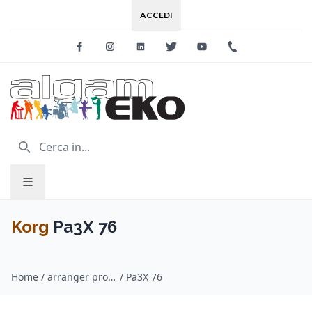
ACCEDI
Facebook
Instagram
Linkedin
Twitter
Youtube
+39 0733 227
Korg
Pa3X 76
Home
/
arranger professionali / Korg
/
Pa3X 76