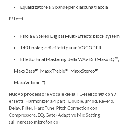
Equalizzatore a 3 bande per ciascuna traccia
Effetti
Fino a 8 Stereo Digital Multi-Effects block system
140 tipologie di effetti piu un VOCODER
Effetto Final Mastering della WAVES (MaxxEQ
™
,
MaxxBass
™
, MaxxTreble
™
, MaxxStereo
™
,
MaxxVolume
™
)
Nuovo processore vocale della TC-Helicon
®
con 7
effetti:
Harmonizer a 4 parti, Double, µMod, Reverb,
Delay, Filter, HardTune, Pitch Correction con
Compressore, EQ, Gate (Adaptive Mic Setting
sull’ingresso microfonico)