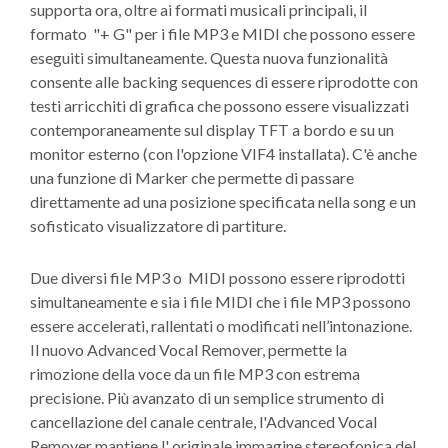
supporta ora, oltre ai formati musicali principali, il
formato "+ G" per i file MP3 e MIDI che possono essere
eseguiti simultaneamente. Questa nuova funzionalità
consente alle backing sequences di essere riprodotte con
testi arricchiti di grafica che possono essere visualizzati
contemporaneamente sul display TFT a bordo e su un
monitor esterno (con l'opzione VIF4 installata). C'è anche
una funzione di Marker che permette di passare
direttamente ad una posizione specificata nella song e un
sofisticato visualizzatore di partiture.
Due diversi file MP3 o MIDI possono essere riprodotti
simultaneamente e sia i file MIDI che i file MP3 possono
essere accelerati, rallentati o modificati nell’intonazione.
Il nuovo Advanced Vocal Remover, permette la
rimozione della voce da un file MP3 con estrema
precisione. Più avanzato di un semplice strumento di
cancellazione del canale centrale, l'Advanced Vocal
Remover mantiene l' originale immagine stereofonica del